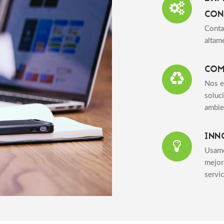
CON
Conta
altam
COM
Nos e
soluc
ambie
INN
Usamo
mejora
servi